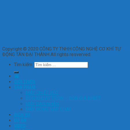
Copyright © 2020 CÔNG TY TNHH CÔNG NGHỆ CƠ KHÍ TỰ
ĐỘNG TÂN ĐẠI THÀNH All rights resverved.
Tìm kiếm:
GIỚI THIỆU
SẢN PHẨM
MÁY CHIẾT RÓT
BỒN KHUẤY TRỘN – BỒN GIA NHIỆT
MÁY DÁN NHÃN
MÁY ĐÓNG NẮP CHAI
DỊCH VỤ
DỰ ÁN
VIDEO