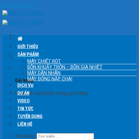
Skip to content
GIỚI THIỆU
SẢN PHẨM
0914.999.055
MÁY CHIẾT RÓT
BỒN KHUẤY TRỘN – BỒN GIA NHIỆT
0
MÁY DÁN NHÃN
MÁY ĐÓNG NẮP CHAI
Giỏ hàng
DỊCH VỤ
Chưa có sản phẩm trong giỏ hàng.
DỰ ÁN
VIDEO
TIN TỨC
TUYỂN DỤNG
LIÊN HỆ
Tìm kiếm: