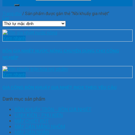
Trang chủ
/
Sản phẩm được gắn thẻ “Nồi khuấy gia nhiệt”
Lọc
Xem nhanh
BỒN GIA NHIỆT NƯỚC NÓNG CHUYÊN DÙNG CHO CÔNG
NGHIỆP
Xem nhanh
GIA CÔNG BỒN KHUẤY GIA NHIỆT INOX THEO YÊU CẦU
Danh mục sản phẩm
BỒN KHUẤY TRỘN - BỒN GIA NHIỆT
LINH KIỆN - PHỤ KIỆN
MÁY CHIẾT RÓT
MÁY DÁN MÀNG NHÔM
MÁY DÁN NHÃN