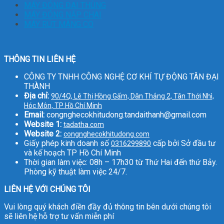
MÁY ĐÓNG ĐAI THÙNG
MÁY ĐÓNG NẮP CHAI
MÁY RÚT MÀNG CO
THÔNG TIN LIÊN HỆ
CÔNG TY TNHH CÔNG NGHỆ CƠ KHÍ TỰ ĐỘNG TÂN ĐẠI
THÀNH
Địa chỉ:
90/4Q, Lê Thị Hồng Gấm, Dân Thắng 2, Tân Thới Nhì,
Hóc Môn, TP Hồ Chí Minh
Email:
congnghecokhitudong.tandaithanh@gmail.com
Website 1:
tadatha.com
Website 2:
congnghecokhitudong.com
Giấy phép kinh doanh số
cấp bởi Sở đầu tư
0316299890
và kế hoạch TP Hồ Chí Minh
Thời gian làm việc: 08h – 17h30 từ Thứ Hai đến thứ Bảy.
Phòng kỹ thuật làm việc 24/7.
LIÊN HỆ VỚI CHÚNG TÔI
Vui lòng quý khách điền đầy đủ thông tin bên dưới chúng tôi
sẽ liên hệ hỗ trợ tư vấn miễn phí