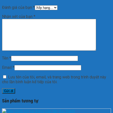
Đánh giá của bạn
*
Nhận xét của bạn
*
Tên
*
Email
*
Lưu tên của tôi, email, và trang web trong trình duyệt này
cho lần bình luận kế tiếp của tôi.
Sản phẩm tương tự