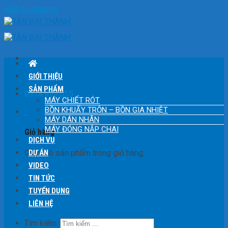
Skip to content
GIỚI THIỆU
SẢN PHẨM
0914.999.055
MÁY CHIẾT RÓT
BỒN KHUẤY TRỘN – BỒN GIA NHIỆT
0
MÁY DÁN NHÃN
MÁY ĐÓNG NẮP CHAI
Giỏ hàng
DỊCH VỤ
Chưa có sản phẩm trong giỏ hàng.
DỰ ÁN
VIDEO
TIN TỨC
TUYỂN DỤNG
LIÊN HỆ
Tìm kiếm: