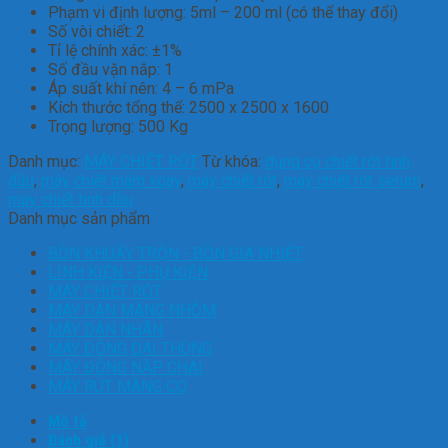
Phạm vi định lượng: 5ml – 200 ml (có thể thay đổi)
Số vòi chiết: 2
Tỉ lệ chính xác: ±1%
Số đầu vặn nắp: 1
Áp suất khí nên: 4 – 6 mPa
Kích thước tổng thể: 2500 x 2500 x 1600
Trọng lượng: 500 Kg
Danh mục:
MÁY CHIẾT RÓT
Từ khóa:
dụng cụ chiết rót tinh
dầu
,
máy chiết mâm xoay
,
máy chiết rót
,
máy chiết rót serum
,
máy chiết tinh dầu
Danh mục sản phẩm
BỒN KHUẤY TRỘN - BỒN GIA NHIỆT
LINH KIỆN - PHỤ KIỆN
MÁY CHIẾT RÓT
MÁY DÁN MÀNG NHÔM
MÁY DÁN NHÃN
MÁY ĐÓNG ĐAI THÙNG
MÁY ĐÓNG NẮP CHAI
MÁY RÚT MÀNG CO
Mô tả
Đánh giá (1)