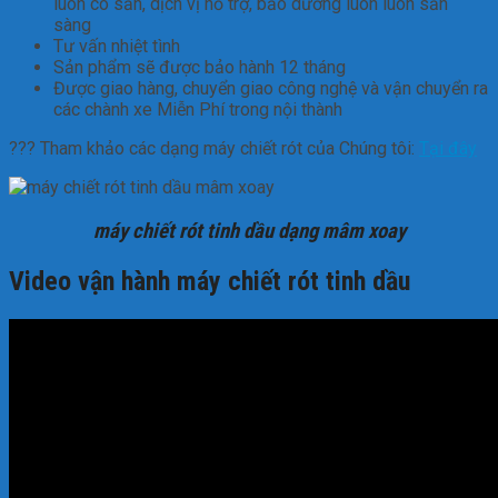
luôn có sẵn, dịch vị hỗ trợ, bảo dưỡng luôn luôn sẵn
sàng
Tư vấn nhiệt tình
Sản phẩm sẽ được bảo hành 12 tháng
Được giao hàng, chuyển giao công nghệ và vận chuyển ra
các chành xe Miễn Phí trong nội thành
??? Tham khảo các dạng máy chiết rót của Chúng tôi:
Tại đây
máy chiết rót tinh dầu dạng mâm xoay
Video vận hành máy chiết rót tinh dầu