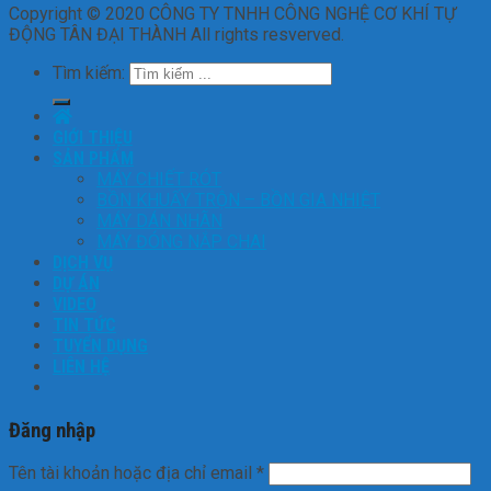
Copyright © 2020 CÔNG TY TNHH CÔNG NGHỆ CƠ KHÍ TỰ
ĐỘNG TÂN ĐẠI THÀNH All rights resverved.
Tìm kiếm:
GIỚI THIỆU
SẢN PHẨM
MÁY CHIẾT RÓT
BỒN KHUẤY TRỘN – BỒN GIA NHIỆT
MÁY DÁN NHÃN
MÁY ĐÓNG NẮP CHAI
DỊCH VỤ
DỰ ÁN
VIDEO
TIN TỨC
TUYỂN DỤNG
LIÊN HỆ
Đăng nhập
Tên tài khoản hoặc địa chỉ email
*