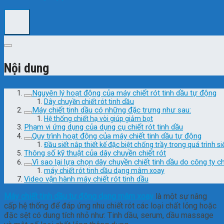
Nội dung
Nguyên lý hoạt động của máy chiết rót tinh dầu tự động
Dây chuyền chiết rót tinh dầu
Máy chiết tinh dầu có những đặc trưng như sau:
Hệ thống chiết hạ vòi giúp giảm bọt
Phạm vi ứng dụng của dụng cụ chiết rót tinh dầu
Quy trình hoạt động của máy chiết tinh dầu tự động
Đầu siết nắp thiết kế đặc biệt chống trầy trong quá trình si
Thông số kỹ thuật của dây chuyền chiết rót
Vì sao lại lựa chọn dây chuyền chiết tinh dầu do công ty c
máy chiết rót tinh dầu dạng mâm xoay
Video vận hành máy chiết rót tinh dầu
Máy chiết tinh dầu tự động dạng mâm xoay
là một sự nâng
cấp hệ thống để đáp ứng nhu chiết rót các loại chất lỏng hoặc
đặc sệt có dung tích nhỏ như: Tinh dầu, serum, dầu massage