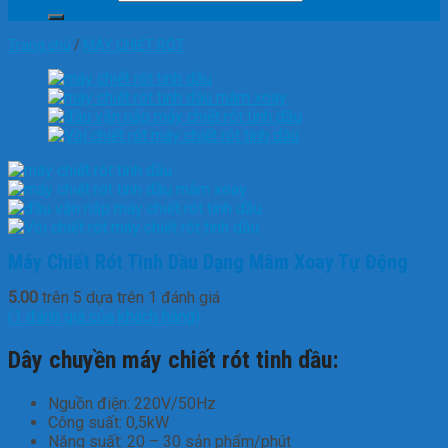
Trang chủ
/
MÁY CHIẾT RÓT
Máy Chiết Rót Tinh Dầu Dạng Mâm Xoay Tự Động
5.00
trên 5 dựa trên
1
đánh giá
(
1
đánh giá của khách hàng)
Dây chuyền máy chiết rót tinh dầu:
Nguồn điện: 220V/50Hz
Công suất: 0,5kW
Năng suất: 20 – 30 sản phẩm/phút