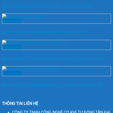
MÁY CHIẾT RÓT ĐỊNH LƯỢNG BỘT DẠNG TRỤC VÍT
Xem nhanh
MÁY CHIẾT RÓT KEM MỸ PHẨM TỰ ĐỘNG 1 VÒI
Xem nhanh
MÁY CHIẾT RÓT THUỐC BẢO VỆ THỰC VẬT 4 VÒI TỰ ĐỘNG
Xem nhanh
MÁY CHIẾT RÓT BÁN TỰ ĐỘNG 1 VÒI DUNG DỊCH ĐẶC SỆT
THÔNG TIN LIÊN HỆ
CÔNG TY TNHH CÔNG NGHỆ CƠ KHÍ TỰ ĐỘNG TÂN ĐẠI