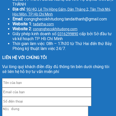
THÀNH
Địa chỉ:
90/4Q, Lê Thị Hồng Gấm, Dân Thắng 2, Tân Thới Nhì,
Hóc Môn, TP Hồ Chí Minh
Email:
congnghecokhitudong.tandaithanh@gmail.com
Website 1:
tadatha.com
Website 2:
congnghecokhitudong.com
Giấy phép kinh doanh số
cấp bởi Sở đầu tư
0316299890
và kế hoạch TP Hồ Chí Minh
Thời gian làm việc: 08h – 17h30 từ Thứ Hai đến thứ Bảy.
Phòng kỹ thuật làm việc 24/7.
LIÊN HỆ VỚI CHÚNG TÔI
Vui lòng quý khách điền đầy đủ thông tin bên dưới chúng tôi
sẽ liên hệ hỗ trợ tư vấn miễn phí