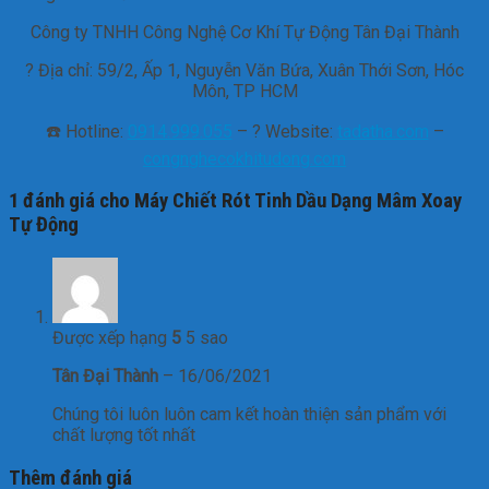
Công ty TNHH Công Nghệ Cơ Khí Tự Động Tân Đại Thành
? Địa chỉ: 59/2, Ấp 1, Nguyễn Văn Bứa, Xuân Thới Sơn, Hóc
Môn, TP HCM
☎️ Hotline:
0914.999.055
– ?
Website:
tadatha.com
–
congnghecokhitudong.com
1 đánh giá cho
Máy Chiết Rót Tinh Dầu Dạng Mâm Xoay
Tự Động
Được xếp hạng
5
5 sao
Tân Đại Thành
–
16/06/2021
Chúng tôi luôn luôn cam kết hoàn thiện sản phẩm với
chất lượng tốt nhất
Thêm đánh giá