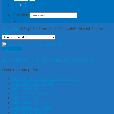
LIÊN HỆ
Tìm kiếm:
Trang chủ
/
Sản phẩm được gắn thẻ “máy chiết rót chất lỏng mini”
Lọc
Xem nhanh
MÁY CHIẾT RÓT MINI – MÁY CHIẾT RÓT CHẤT LỎNG MINI
Danh mục sản phẩm
BỒN KHUẤY TRỘN - BỒN GIA NHIỆT
LINH KIỆN - PHỤ KIỆN
MÁY CHIẾT RÓT
MÁY DÁN MÀNG NHÔM
MÁY DÁN NHÃN
MÁY ĐÓNG ĐAI THÙNG
MÁY ĐÓNG NẮP CHAI
MÁY RÚT MÀNG CO