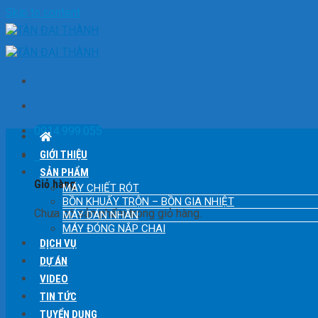
Skip to content
0914.999.055
GIỚI THIỆU
0
SẢN PHẨM
Giỏ hàng
MÁY CHIẾT RÓT
BỒN KHUẤY TRỘN – BỒN GIA NHIỆT
Chưa có sản phẩm trong giỏ hàng.
MÁY DÁN NHÃN
MÁY ĐÓNG NẮP CHAI
DỊCH VỤ
DỰ ÁN
VIDEO
TIN TỨC
TUYỂN DỤNG