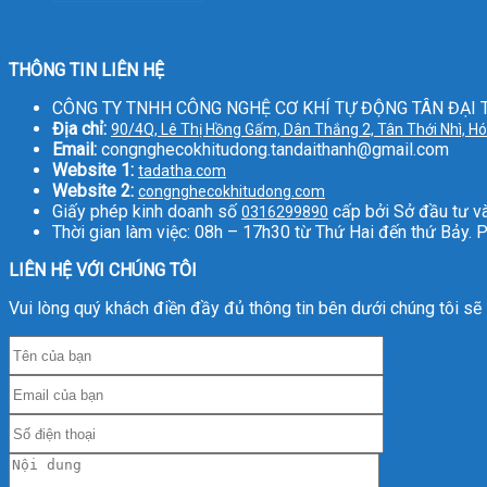
THÔNG TIN LIÊN HỆ
CÔNG TY TNHH CÔNG NGHỆ CƠ KHÍ TỰ ĐỘNG TÂN ĐẠI
Địa chỉ:
90/4Q, Lê Thị Hồng Gấm, Dân Thắng 2, Tân Thới Nhì, H
Email:
congnghecokhitudong.tandaithanh@gmail.com
Website 1:
tadatha.com
Website 2:
congnghecokhitudong.com
Giấy phép kinh doanh số
cấp bởi Sở đầu tư v
0316299890
Thời gian làm việc: 08h – 17h30 từ Thứ Hai đến thứ Bảy. P
LIÊN HỆ VỚI CHÚNG TÔI
Vui lòng quý khách điền đầy đủ thông tin bên dưới chúng tôi sẽ l