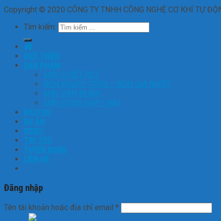
Copyright © 2020 CÔNG TY TNHH CÔNG NGHỆ CƠ KHÍ TỰ ĐỘNG 
Tìm kiếm:
GIỚI THIỆU
SẢN PHẨM
MÁY CHIẾT RÓT
BỒN KHUẤY TRỘN – BỒN GIA NHIỆT
MÁY DÁN NHÃN
MÁY ĐÓNG NẮP CHAI
DỊCH VỤ
DỰ ÁN
VIDEO
TIN TỨC
TUYỂN DỤNG
LIÊN HỆ
Đăng nhập
Tên tài khoản hoặc địa chỉ email
*